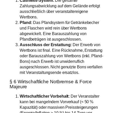
Cashless-System:
Die gesamte
Zahlungsabwicklung auf dem Gelände erfolgt
ausschließlich über veranstaltereigene
Wertbons.
Pfand:
Das Pfandsystem für Getränkebecher
und Flaschen wird rein über Wertbons
abgewickelt. Eine Barauszahlung von
Pfandbeträgen ist ausgeschlossen.
Ausschluss der Erstattung:
Der Erwerb von
Wertbons ist final. Eine Rücknahme, Erstattung
oder Barauszahlung von Wertbons (inkl. Pfand-
Bons) nach Erwerb ist unwiderruflich
ausgeschlossen. Nicht genutzte Bons verfallen
mit Veranstaltungsende ersatzlos.
§ 6 Wirtschaftliche Notbremse & Force
Majeure
Wirtschaftlicher Vorbehalt:
Der Veranstalter
kann bei mangelndem Vorverkauf (< 50 %
Kapazität) oder massiven Preissteigerungen
(Energie/Inflation > 10 %) bis 14 Tage vor