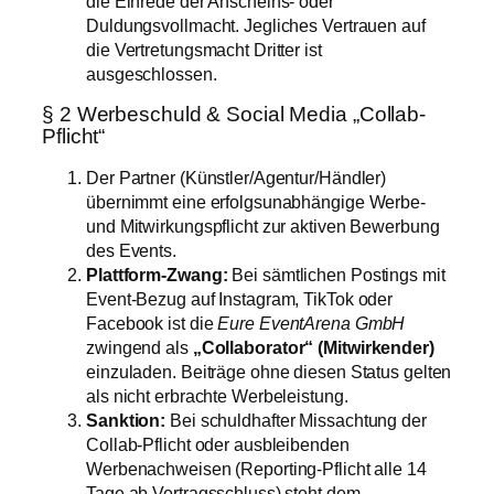
die Einrede der Anscheins- oder
Duldungsvollmacht. Jegliches Vertrauen auf
die Vertretungsmacht Dritter ist
ausgeschlossen.
§ 2 Werbeschuld & Social Media „Collab-
Pflicht“
Der Partner (Künstler/Agentur/Händler)
übernimmt eine erfolgsunabhängige Werbe-
und Mitwirkungspflicht zur aktiven Bewerbung
des Events.
Plattform-Zwang:
Bei sämtlichen Postings mit
Event-Bezug auf Instagram, TikTok oder
Facebook ist die
Eure EventArena GmbH
zwingend als
„Collaborator“ (Mitwirkender)
einzuladen. Beiträge ohne diesen Status gelten
als nicht erbrachte Werbeleistung.
Sanktion:
Bei schuldhafter Missachtung der
Collab-Pflicht oder ausbleibenden
Werbenachweisen (Reporting-Pflicht alle 14
Tage ab Vertragsschluss) steht dem