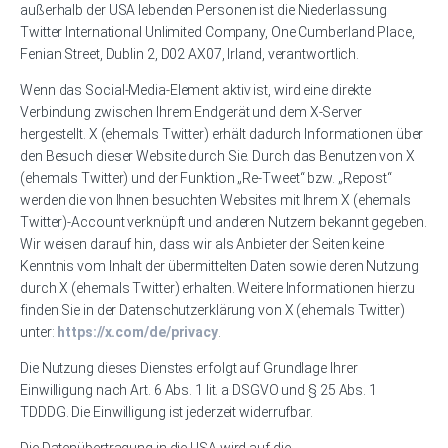
außerhalb der USA lebenden Personen ist die Niederlassung
Twitter International Unlimited Company, One Cumberland Place,
Fenian Street, Dublin 2, D02 AX07, Irland, verantwortlich.
Wenn das Social-Media-Element aktiv ist, wird eine direkte
Verbindung zwischen Ihrem Endgerät und dem X-Server
hergestellt. X (ehemals Twitter) erhält dadurch Informationen über
den Besuch dieser Website durch Sie. Durch das Benutzen von X
(ehemals Twitter) und der Funktion „Re-Tweet“ bzw. „Repost“
werden die von Ihnen besuchten Websites mit Ihrem X (ehemals
Twitter)-Account verknüpft und anderen Nutzern bekannt gegeben.
Wir weisen darauf hin, dass wir als Anbieter der Seiten keine
Kenntnis vom Inhalt der übermittelten Daten sowie deren Nutzung
durch X (ehemals Twitter) erhalten. Weitere Informationen hierzu
finden Sie in der Datenschutzerklärung von X (ehemals Twitter)
unter:
https://x.com/de/privacy
.
Die Nutzung dieses Dienstes erfolgt auf Grundlage Ihrer
Einwilligung nach Art. 6 Abs. 1 lit. a DSGVO und § 25 Abs. 1
TDDDG. Die Einwilligung ist jederzeit widerrufbar.