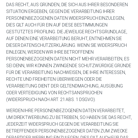
DAS RECHT, AUS GRÜNDEN, DIE SICH AUS IHRER BESONDEREN
SITUATION ERGEBEN, GEGEN DIE VERARBEITUNG IHRER
PERSONENBEZOGENEN DATEN WIDERSPRUCH EINZULEGEN;
DIES GILT AUCH FÜR EIN AUF DIESE BESTIMMUNGEN
GESTÜTZTES PROFILING. DIE JEWEILIGE RECHTSGRUNDLAGE,
AUF DENEN EINE VERARBEITUNG BERUHT, ENTNEHMEN SIE
DIESER DATENSCHUTZERKLÄRUNG. WENN SIE WIDERSPRUCH
EINLEGEN, WERDEN WIR IHRE BETROFFENEN
PERSONENBEZOGENEN DATEN NICHT MEHR VERARBEITEN, ES
SEI DENN, WIR KÖNNEN ZWINGENDE SCHUTZWÜRDIGE GRÜNDE
FÜR DIE VERARBEITUNG NACHWEISEN, DIE IHRE INTERESSEN,
RECHTE UND FREIHEITEN ÜBERWIEGEN ODER DIE
VERARBEITUNG DIENT DER GELTENDMACHUNG, AUSÜBUNG
ODER VERTEIDIGUNG VON RECHTSANSPRÜCHEN
(WIDERSPRUCH NACH ART. 21 ABS. 1 DSGVO).
WERDEN IHRE PERSONENBEZOGENEN DATEN VERARBEITET,
UM DIREKTWERBUNG ZU BETREIBEN, SO HABEN SIE DAS RECHT,
JEDERZEIT WIDERSPRUCH GEGEN DIE VERARBEITUNG SIE
BETREFFENDER PERSONENBEZOGENER DATEN ZUM ZWECKE
DERARTIGER WERBUNG EINZULEGEN; DIES GILT AUCH FÜR DAS