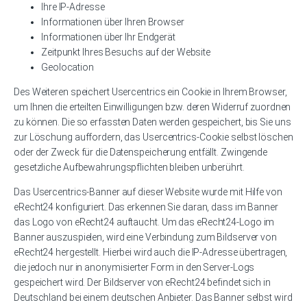
Ihre IP-Adresse
Informationen über Ihren Browser
Informationen über Ihr Endgerät
Zeitpunkt Ihres Besuchs auf der Website
Geolocation
Des Weiteren speichert Usercentrics ein Cookie in Ihrem Browser,
um Ihnen die erteilten Einwilligungen bzw. deren Widerruf zuordnen
zu können. Die so erfassten Daten werden gespeichert, bis Sie uns
zur Löschung auffordern, das Usercentrics-Cookie selbst löschen
oder der Zweck für die Datenspeicherung entfällt. Zwingende
gesetzliche Aufbewahrungspflichten bleiben unberührt.
Das Usercentrics-Banner auf dieser Website wurde mit Hilfe von
eRecht24 konfiguriert. Das erkennen Sie daran, dass im Banner
das Logo von eRecht24 auftaucht. Um das eRecht24-Logo im
Banner auszuspielen, wird eine Verbindung zum Bildserver von
eRecht24 hergestellt. Hierbei wird auch die IP-Adresse übertragen,
die jedoch nur in anonymisierter Form in den Server-Logs
gespeichert wird. Der Bildserver von eRecht24 befindet sich in
Deutschland bei einem deutschen Anbieter. Das Banner selbst wird