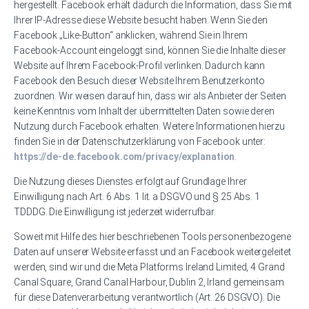
hergestellt. Facebook erhält dadurch die Information, dass Sie mit
Ihrer IP-Adresse diese Website besucht haben. Wenn Sie den
Facebook „Like-Button“ anklicken, während Sie in Ihrem
Facebook-Account eingeloggt sind, können Sie die Inhalte dieser
Website auf Ihrem Facebook-Profil verlinken. Dadurch kann
Facebook den Besuch dieser Website Ihrem Benutzerkonto
zuordnen. Wir weisen darauf hin, dass wir als Anbieter der Seiten
keine Kenntnis vom Inhalt der übermittelten Daten sowie deren
Nutzung durch Facebook erhalten. Weitere Informationen hierzu
finden Sie in der Datenschutzerklärung von Facebook unter:
https://de-de.facebook.com/privacy/explanation
.
Die Nutzung dieses Dienstes erfolgt auf Grundlage Ihrer
Einwilligung nach Art. 6 Abs. 1 lit. a DSGVO und § 25 Abs. 1
TDDDG. Die Einwilligung ist jederzeit widerrufbar.
Soweit mit Hilfe des hier beschriebenen Tools personenbezogene
Daten auf unserer Website erfasst und an Facebook weitergeleitet
werden, sind wir und die Meta Platforms Ireland Limited, 4 Grand
Canal Square, Grand Canal Harbour, Dublin 2, Irland gemeinsam
für diese Datenverarbeitung verantwortlich (Art. 26 DSGVO). Die